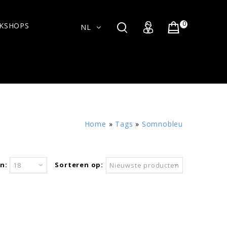
0
KSHOPS
NL
Home
»
Tags
»
Somnobleu
n:
Sorteren op:
18
Nieuwste producten