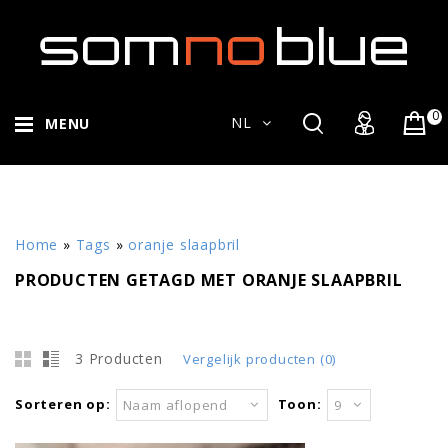
0
NL
MENU
Home
»
Tags
»
oranje slaapbril
PRODUCTEN GETAGD MET ORANJE SLAAPBRIL
3 Producten
Vergelijk producten (0)
Sorteren op:
Toon:
Naam aflopend
9