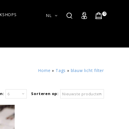
0
KSHOPS
NL
Home
»
Tags
»
blauw licht filter
n:
Sorteren op:
6
Nieuwste producten