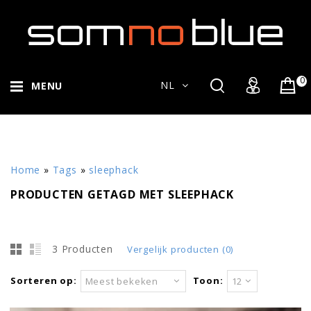
0
NL
MENU
Home
»
Tags
»
sleephack
PRODUCTEN GETAGD MET SLEEPHACK
3 Producten
Vergelijk producten (0)
Sorteren op:
Toon:
Meest bekeken
12