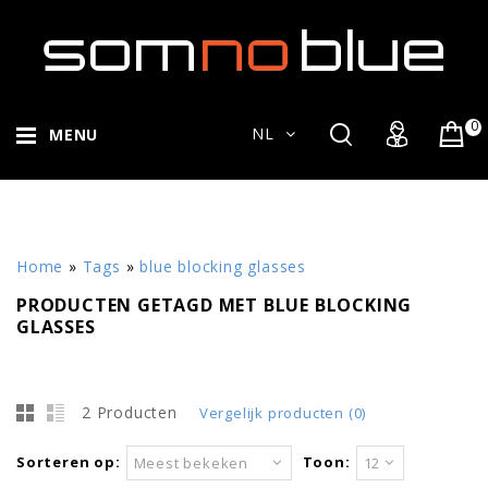
0
NL
MENU
Home
»
Tags
»
blue blocking glasses
PRODUCTEN GETAGD MET BLUE BLOCKING
GLASSES
2 Producten
Vergelijk producten (0)
Sorteren op:
Toon:
Meest bekeken
12