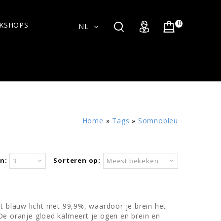
0
KSHOPS
NL
Home
»
Tags
»
Somnobleu
n:
Sorteren op:
3
Meest bekeken
ert blauw licht met 99,9%, waardoor je brein het
. De oranje gloed kalmeert je ogen en brein en