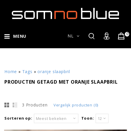
0
NL
MENU
Home
»
Tags
»
oranje slaapbril
PRODUCTEN GETAGD MET ORANJE SLAAPBRIL
3 Producten
Vergelijk producten (0)
Sorteren op:
Toon:
Meest bekeken
12