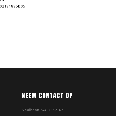
002191895B05
NEEM CONTACT OP
Sisalbaan 5-A 2352 AZ