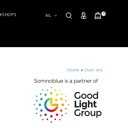
0
KSHOPS
NL
Home
»
Over ons