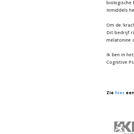
biologische 
Inmiddels h
Om de ‘krach
Dit bedrijf 
melatonine o
Ik ben in he
Cognitive Ps
Zie
hier
een