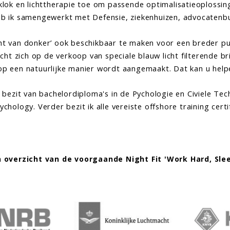
klok en lichttherapie toe om passende optimalisatieoplossin
eb ik samengewerkt met Defensie, ziekenhuizen, advocatenbu
t van donker’ ook beschikbaar te maken voor een breder pub
richt zich op de verkoop van speciale blauw licht filterende 
p een natuurlijke manier wordt aangemaakt. Dat kan u helpen
t bezit van bachelordiploma's in de Pychologie en Civiele Tec
ychology. Verder bezit ik alle vereiste offshore training certi
 overzicht van de voorgaande Night Fit 'Work Hard, Sle