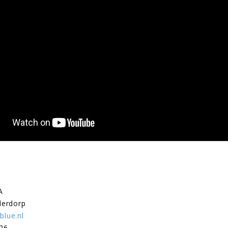
A
derdorp
lue.nl
26