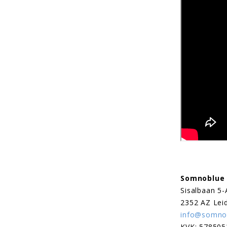
Somnoblue
Sisalbaan 5-
2352 AZ Lei
info@somnob
KVK: 578505