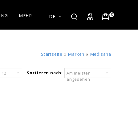
0
ING
MEHR
DE
Startseite
»
Marken
»
Medisana
Sortieren nach:
12
Am meisten
angesehen
..