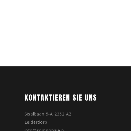
KONTAKTIEREN SIE UNS
Sisalbaan 5-A 2352 AZ
Leiderdorp
info@somnoblue.nl