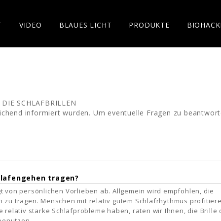
T
VIDEO
BLAUES LICHT
PRODUKTE
BIOHACK
 DIE SCHLAFBRILLEN
reichend informiert wurden. Um eventuelle Fragen zu beantwort
chlafengehen tragen?
t von persönlichen Vorlieben ab. Allgemein wird empfohlen, die
n zu tragen. Menschen mit relativ gutem Schlafrhythmus profitier
 relativ starke Schlafprobleme haben, raten wir Ihnen, die Brille
 benutzen.