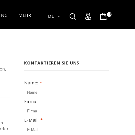
0
ING
MEHR
DE
KONTAKTIEREN SIE UNS
en,
Name:
*
Firma:
E-Mail:
*
en
 oder