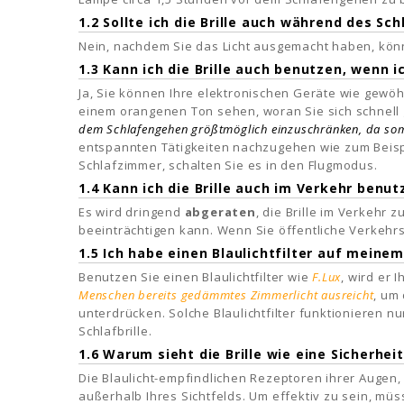
1.2 Sollte ich die Brille auch während des Sc
Nein, nachdem Sie das Licht ausgemacht haben, könn
1.3 Kann ich die Brille auch benutzen, wenn
Ja, Sie können Ihre elektronischen Geräte wie gewöhnl
einem orangenen Ton sehen, woran Sie sich schnel
dem Schlafengehen größtmöglich einzuschränken, da somi
entspannten Tätigkeiten nachzugehen wie zum Beispi
Schlafzimmer, schalten Sie es in den Flugmodus.
1.4 Kann ich die Brille auch im Verkehr benut
Es wird dringend
abgeraten
, die Brille im Verkehr 
beeinträchtigen kann. Wenn Sie öffentliche Verkehrsm
1.5 Ich habe einen Blaulichtfilter auf meine
Benutzen Sie einen Blaulichtfilter wie
F.Lux
, wird er 
Menschen bereits gedämmtes Zimmerlicht ausreicht
, um
unterdrücken. Solche Blaulichtfilter funktionieren 
Schlafbrille.
1.6 Warum sieht die Brille wie eine Sicherhei
Die Blaulicht-empfindlichen Rezeptoren ihrer Augen, 
außerhalb Ihres Sichtfelds. Um effektiv zu sein, müss