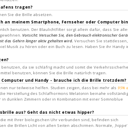
hlafens tragen?
en Sie die Brille absetzen.
 ich an meinem Smartphone, Fernseher oder Computer bi
ich benutzen. Der Blaulichtfilter sorgt allein dafür, dass Sie alle
l gewöhnen.
Vorsicht: Versuchen Sie, den Gebrauch elektronischer Gerä
t das Gehirn länger aktiv gehalten wird.
Versuchen Sie stattdessen,
el Musik zu hören oder ein Buch zu lesen. Haben Sie ihr Handy 
zen?
zu benutzen, da sie schläfrig macht und somit die Verkehrssicherhe
ittel benutzen, können Sie die Brille natürlich tragen.
m Computer und Handy - brauche ich die Brille trotzdem?
Ihnen nur teilweise helfen. Studien zeigen, dass bei mehr als
95% 
 die Herstellung des Schlafhormons Melatonin beinahe vollständi
nur in dunklen Zimmern oder in Kombination mit einer Somnoblue
tsbrille aus? Geht das nicht etwas hipper?
die mit Ihrer biologischen Uhr verbunden sind, befinden sich
en die Brillen Licht von allen Seiten abschirmen. Normale, ‚hippe’