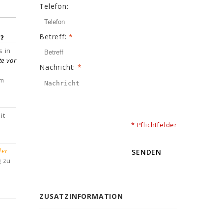
Telefon:
Betreff:
*
n?
s in
te vor
Nachricht:
*
im
it
* Pflichtfelder
der
SENDEN
g zu
ZUSATZINFORMATION