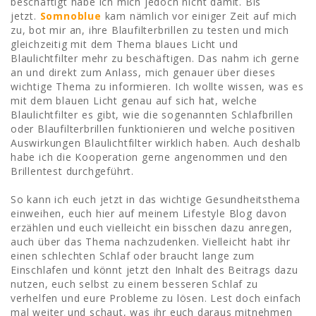
beschäftigt habe ich mich jedoch nicht damit. Bis
jetzt.
Somnoblue
kam nämlich vor einiger Zeit auf mich
zu, bot mir an, ihre Blaufilterbrillen zu testen und mich
gleichzeitig mit dem Thema blaues Licht und
Blaulichtfilter mehr zu beschäftigen. Das nahm ich gerne
an und direkt zum Anlass, mich genauer über dieses
wichtige Thema zu informieren. Ich wollte wissen, was es
mit dem blauen Licht genau auf sich hat, welche
Blaulichtfilter es gibt, wie die sogenannten Schlafbrillen
oder Blaufilterbrillen funktionieren und welche positiven
Auswirkungen Blaulichtfilter wirklich haben. Auch deshalb
habe ich die Kooperation gerne angenommen und den
Brillentest durchgeführt.
So kann ich euch jetzt in das wichtige Gesundheitsthema
einweihen, euch hier auf meinem Lifestyle Blog davon
erzählen und euch vielleicht ein bisschen dazu anregen,
auch über das Thema nachzudenken. Vielleicht habt ihr
einen schlechten Schlaf oder braucht lange zum
Einschlafen und könnt jetzt den Inhalt des Beitrags dazu
nutzen, euch selbst zu einem besseren Schlaf zu
verhelfen und eure Probleme zu lösen. Lest doch einfach
mal weiter und schaut, was ihr euch daraus mitnehmen