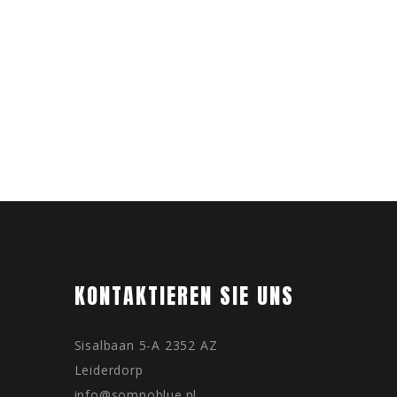
KONTAKTIEREN SIE UNS
Sisalbaan 5-A 2352 AZ
Leiderdorp
info@somnoblue.nl