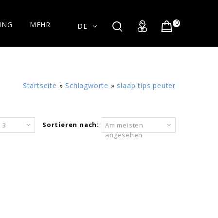
0
ING
MEHR
DE
Startseite
»
Schlagworte
»
slaap tips peuter
Sortieren nach:
3
Am meisten
angesehen