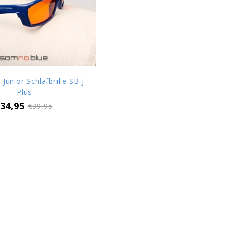
unior Schlafbrille SB-J -
Plus
34,95
€39,95
1