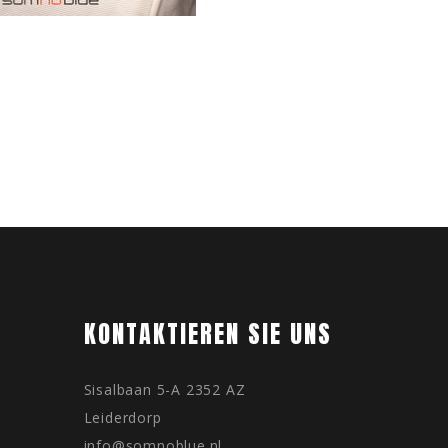
1
KONTAKTIEREN SIE UNS
Sisalbaan 5-A 2352 AZ
Leiderdorp
info@somnoblue.nl