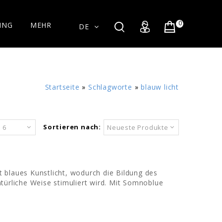
0
ING
MEHR
DE
Startseite
»
Schlagworte
»
blauw licht
Sortieren nach:
6
Neueste Produkte
rt blaues Kunstlicht, wodurch die Bildung des
ürliche Weise stimuliert wird. Mit Somnoblue