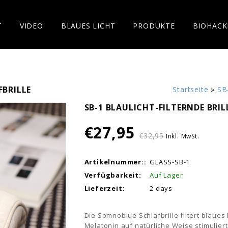
T
VIDEO
BLAUES LICHT
PRODUKTE
BIOHACK
FBRILLE
Startseite
»
SB
SB-1 BLAULICHT-FILTERNDE BRIL
€27,95
€32,95
Inkl. MwSt.
Artikelnummer::
GLASS-SB-1
Verfügbarkeit:
Auf Lager
Lieferzeit:
2 days
Die Somnoblue Schlafbrille filtert blaue
Melatonin auf natürliche Weise stimuliert