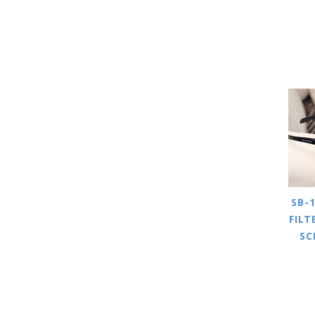
SB-
FILT
SC