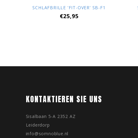
SCHLAFBRILLE 'FIT-OVER' SB-F1
€25,95
KONTAKTIEREN SIE UNS
Sisalbaan 5-A 2352 AZ
Leiderdorp
info@somnoblue.nl