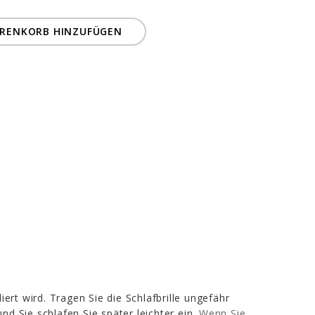
RENKORB HINZUFÜGEN
ert wird. Tragen Sie die Schlafbrille ungefähr
d Sie schlafen Sie später leichter ein.
Wenn Sie