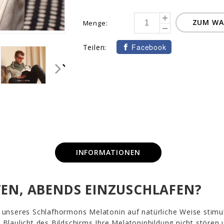
ZUM WA
Menge:
Facebook
Teilen:
INFORMATIONEN
TEN, ABENDS EINZUSCHLAFEN?
ng unseres Schlafhormons Melatonin auf natürliche Weise stimuli
laulicht des Bildschirms Ihre Melatoninbildung nicht stören un