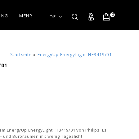
0
ING
MEHR
DE
Startseite
»
EnergyUp EnergyLight HF3419/01
/01
m EnergyUp EnergyLight HF3419/01 von Philips. Es
n- und Büroräumen mit wenig Tageslicht.