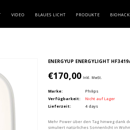
T
VIDEO
BLAUES LICHT
PRODUKTE
BIOHACK
ENERGYUP ENERGYLIGHT HF3419
€170,00
Inkl. MwSt.
Marke:
Philips
Verfügbarkeit:
Nicht auf Lager
Lieferzeit:
4 days
Mehr Power über den Tag hinweg dank de
simuliert natürliches Sonnenlicht in Woh