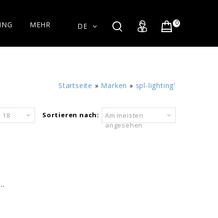
0
ING
MEHR
DE
Startseite
»
Marken
»
spl-lighting'
Sortieren nach:
18
Am meisten
angesehen
..