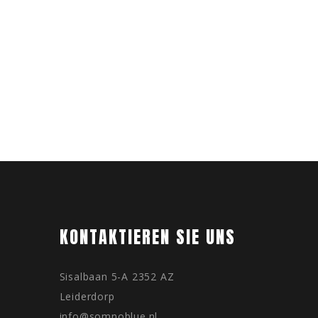
KONTAKTIEREN SIE UNS
Sisalbaan 5-A 2352 AZ
Leiderdorp
info@somnoblue.nl