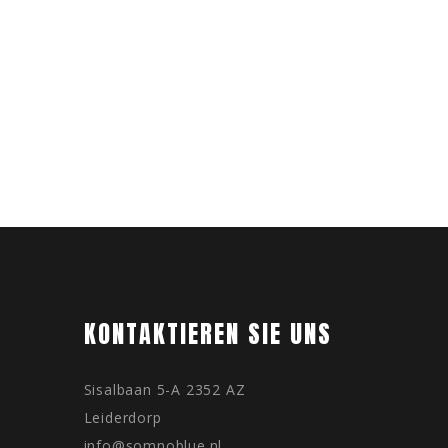
KONTAKTIEREN SIE UNS
Sisalbaan 5-A 2352 AZ
Leiderdorp
info@somnoblue.nl