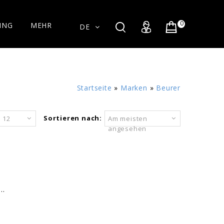
0
ING
MEHR
DE
Startseite
»
Marken
»
Beurer
Sortieren nach:
12
Am meisten
angesehen
..