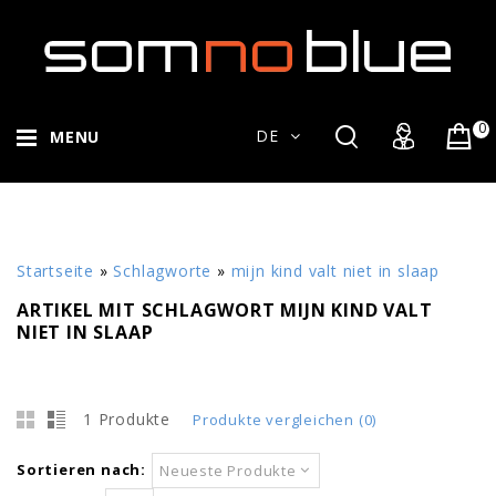
0
DE
MENU
Startseite
»
Schlagworte
»
mijn kind valt niet in slaap
ARTIKEL MIT SCHLAGWORT MIJN KIND VALT
NIET IN SLAAP
1 Produkte
Produkte vergleichen (0)
Sortieren nach:
Neueste Produkte