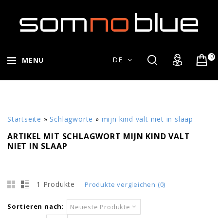
0
DE
MENU
Startseite
»
Schlagworte
»
mijn kind valt niet in slaap
ARTIKEL MIT SCHLAGWORT MIJN KIND VALT
NIET IN SLAAP
1 Produkte
Produkte vergleichen (0)
Sortieren nach:
Neueste Produkte