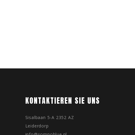
KONTAKTIEREN SIE UNS
Sisalbaan 5-A 2352 AZ
Leiderdorp
info@somnoblue.nl