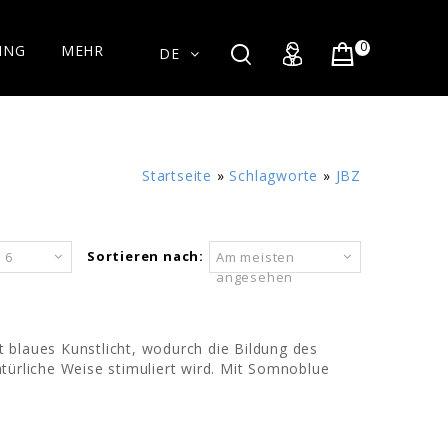
0
ING
MEHR
DE
Startseite
»
Schlagworte
»
JBZ
Sortieren nach:
6
Am meisten
angesehen
rt blaues Kunstlicht, wodurch die Bildung des
ürliche Weise stimuliert wird. Mit Somnoblue