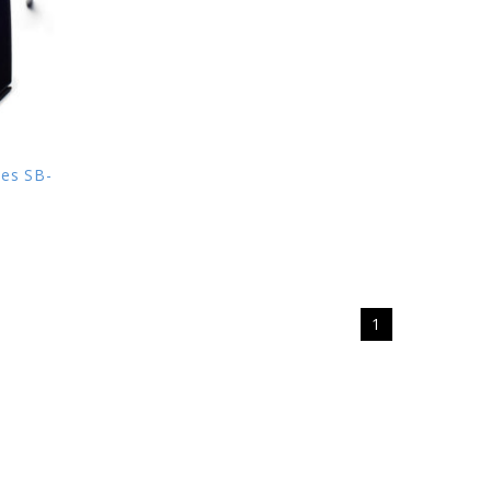
ses SB-
1