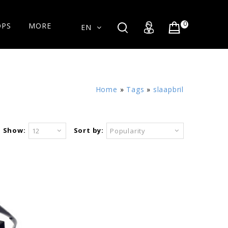
0
OPS
MORE
EN
Home
»
Tags
»
slaapbril
Show:
Sort by:
12
Popularity