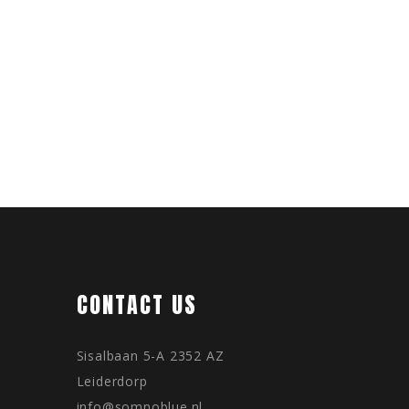
CONTACT US
Sisalbaan 5-A 2352 AZ
Leiderdorp
info@somnoblue.nl