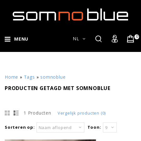
0
NL
MENU
Home
»
Tags
»
somnoblue
PRODUCTEN GETAGD MET SOMNOBLUE
1 Producten
Vergelijk producten (0)
Sorteren op:
Toon:
Naam aflopend
9