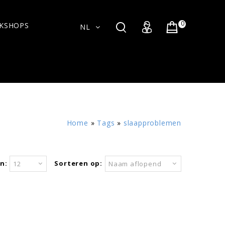
0
KSHOPS
NL
Home
»
Tags
»
slaapproblemen
n:
Sorteren op:
12
Naam aflopend