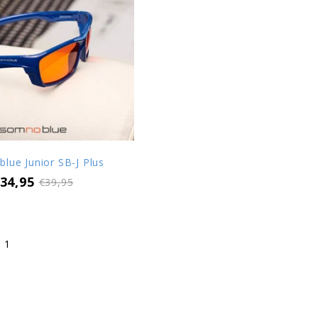
lue Junior SB-J Plus
34,95
€39,95
 1