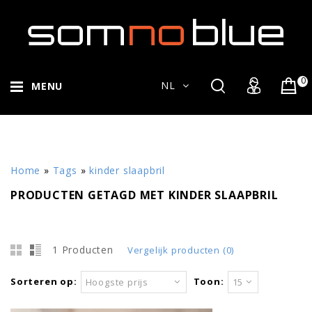
0
NL
MENU
Home
»
Tags
»
kinder slaapbril
PRODUCTEN GETAGD MET KINDER SLAAPBRIL
1 Producten
Vergelijk producten (0)
Sorteren op:
Toon:
Hoogste prijs
15