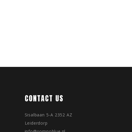
CONTACT US
Sisalbaan 5-A 2352 AZ
Leiderdorp
info@somnoblue.nl