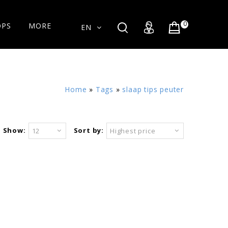
0
OPS
MORE
EN
Home
»
Tags
»
slaap tips peuter
Show:
Sort by:
12
Highest price